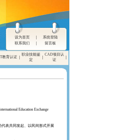
设为首页
|
系统登陆
联系我们
|
留言板
职业技能鉴
CAD项目认
IT教育认证
|
|
|
定
证
l Education Exchange
的代表共同发起、以民间形式开展