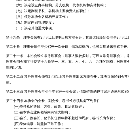
（六）决定设立办事机构、分支机构、代表机构和实体机构；
（七）决定副秘书长、各机构主要负责人的聘任；
（八）领导本协会各机构开展工作；
（九）制定内部管理制度；
（十）决定其他重大事项。
第十九条 理事会须有2／3以上理事出席方能召开，其决议须经到会理事2／3以
第二十条 理事会每年至少召开一次会议，情况特殊的，也可采用通讯形式召开
第二十一条 本协会设立常务理事会（理事人数较多时，可设立常务理事会）。
理事会闭会期间行使第十八条第一、三、五、六、七、八、九项的职权，对理事会
数的1／3)。
第二十二条 常务理事会须有2／3以上常务理事出席方能召开，其决议须经到会常
效。
第二十三条 常务理事会至少半年召开一次会议；情况特殊的也可采用通讯形式召
第二十四条 本协会的会长、副会长、秘书长必须具备下列条件：
(一)坚持党的路线、方针、政策、政治素质好；
(二)在本协会业务领域内有较大影响；
(三)会长、副会长、秘书长任职年龄不超过70周岁，秘书长为专职；
(四)身体健康，能坚持正常工作；