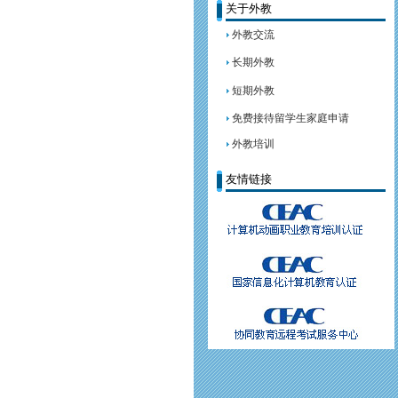
关于外教
协会机构主要包括：国际交
流中心、科研开发中心、文化艺
外教交流
术中心、信息技术中心和秘书处
长期外教
五个部门。国际交流中心主要进
行外教交流、外籍留学生住家交
短期外教
流和各种英语、汉语培训；科研
开发中心主要进行国内先进项目
免费接待留学生家庭申请
研究、新技术的推广和国外先进
外教培训
技术、先进成果的引进及与国外
进行新项目的合作开发；文化艺
友情链接
术中心主要进行书法、绘画、篆
刻等艺术作品的学习交流；信息
技术中心主要进行信息技术教育
应用的研究交流、及与国外的信
息技术项目、软件的合作与交
流。
此外，还设有一个《国际教
育交流》内刊，用于交流英语等
外国语的教育教学。