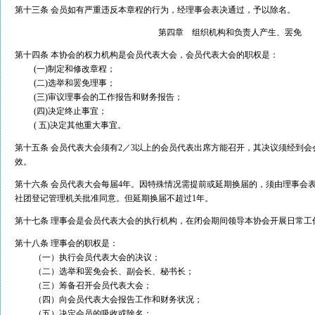
第十三条 会员如有严重违反本章程的行为，经理事会表决通过，予以除名。
第四章 组织机构和负责人产生、罢免
第十四条 本协会的权力机构是会员代表大会，会员代表大会的职权是：
(一)制定和修改章程；
(二)选举和罢免理事；
(三)审议理事会的工作报告和财务报告；
(四)决定终止事宜；
( 五)决定其他重大事宜。
第十五条 会员代表大会须有2／3以上的会员代表出席方能召开，其决议须经到
效。
第十六条 会员代表大会每届4年。因特殊情况需提前或延期换届的，须由理事会
社团登记管理机关批准同意。但延期换届不超过1年。
第十七条 理事会是会员代表大会的执行机构，在闭会期间领导本协会开展日常工
第十八条 理事会的职权是：
（一）执行会员代表大会的决议；
（二）选举和罢免会长、副会长、秘书长；
（三）筹备召开会员代表大会；
（四）向会员代表大会报告工作和财务状况；
（五）决定会员的吸收或除名；