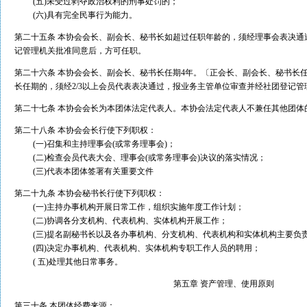
(五)未受过剥夺政治权利的刑事处罚的；
(六)具有完全民事行为能力。
第二十五条 本协会会长、副会长、秘书长如超过任职年龄的，须经理事会表决通
记管理机关批准同意后，方可任职。
第二十六条 本协会会长、副会长、秘书长任期4年。〔正会长、副会长、秘书长
长任期的，须经2/3以上会员代表表决通过，报业务主管单位审查并经社团登记
第二十七条 本协会会长为本团体法定代表人。本协会法定代表人不兼任其他团体
第二十八条 本协会会长行使下列职权：
(一)召集和主持理事会(或常务理事会)；
(二)检查会员代表大会、理事会(或常务理事会)决议的落实情况；
(三)代表本团体签署有关重要文件
第二十九条 本协会秘书长行使下列职权：
(一)主持办事机构开展日常工作，组织实施年度工作计划；
(二)协调各分支机构、代表机构、实体机构开展工作；
(三)提名副秘书长以及各办事机构、分支机构、代表机构和实体机构主要负
(四)决定办事机构、代表机构、实体机构专职工作人员的聘用；
( 五)处理其他日常事务。
第五章 资产管理、使用原则
第三十条 本团体经费来源：