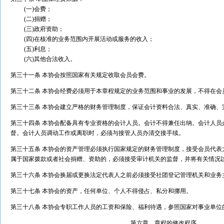
(一)会费；
(二)捐赠；
(三)政府资助；
(四)在核准的业务范围内开展活动或服务的收入；
(五)利息；
(六)其他合法收入。
第三十一条 本协会按照国家有关规定收取会员会费。
第三十二条 本协会经费必须用于本章程规定的业务范围和事业的发展，不得在会
第三十三条 本协会建立严格的财务管理制度，保证会计资料合法、真实、准确、
第三十四条 本协会配备具有专业资格的会计人员。会计不得兼任出纳。会计人员
督。会计人员调动工作或离职时，必须与接管人员办清交接手续。
第三十五条 本协会的资产管理必须执行国家规定的财务管理制度，接受会员代表
属于国家拨款或者社会捐赠、资助的，必须接受审计机关的监督，并将有关情况
第三十六条 本协会换届或更换法定代表人之前必须接受社团登记管理机关和业务
第三十七条 本协会的资产，任何单位、个人不得侵占、私分和挪用。
第三十八条 本协会专职工作人员的工资和保险、福利待遇，参照国家对事业单位
第六章 章程的修改程序