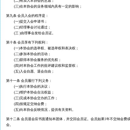
(二)有加入本协会的意愿；
(三)在本协会的业务领域内具有一定的影响；
第九条 会员入会的程序是：
(一)提交入会申请书；
(二)经理事会讨论通过；
(三 )由理事会发给会员证。
第十条 会员享有下列权利：
(一)本协会的选举权、被选举权和表决权；
(二)参加本协会的活动；
(三)获得本协会服务的优先权；
(四)对本协会工作的批评建议权和监督权；
(五)入会自愿、退会自由；
第十一条 会员履行下列义务：
(一)执行本协会的决议；
(二)维护本协会合法权益；
(三)完成本协会交办的工作；
(四)按规定交纳会费；
(五)向本协会反映情况，提供有关资料。
第十二条 会员退会应书面通知本团体，并交回会员证。会员如果1年不交纳会费
会。