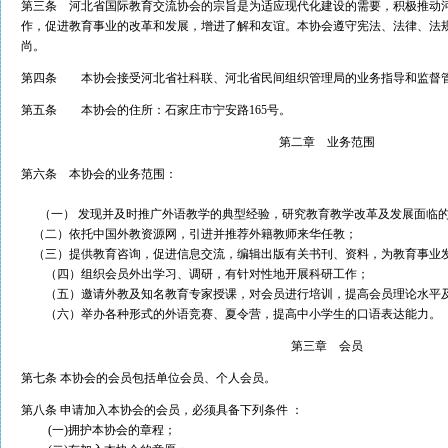
第三条 河北省国际教育交流协会的宗旨是为适应现代化建设的需要，积极推动
作，促进教育事业的改革和发展，增进了解和友谊。本协会遵守宪法、法律、法
尚。
第四条 本协会接受河北省社科联、河北省民间组织管理局的业务指导和监督
第五条
本协会的住所：石家庄市宁安路165号。
第二章 业务范围
第六条 本协会的业务范围：
（一） 发现并及时推广外语教学的典型经验，研究教育教学改革及发展面临
（二）依托中国外教资源网，引进并推荐外籍教师来华任教；
（三）提供教育咨询，促进信息交流，编辑出版有关书刊、资料，为教育事业
（四）组织会员外出学习、调研，有针对性地开展科研工作；
（五）邀请外教及知名教育专家授课，对会员进行培训，提高会员理论水平
（六）举办各种形式的外语竞赛、夏令营，提高中小学生的口语表达能力。
第三章 会员
第七条 本协会的会员包括单位会员、个人会员。
第八条 申请加入本协会的会员，必须具备下列条件 ：
(一)拥护本协会的章程；